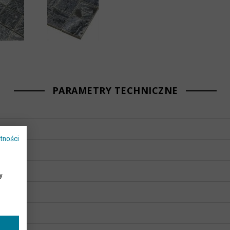
PARAMETRY TECHNICZNE
m
tności
m
mm
y