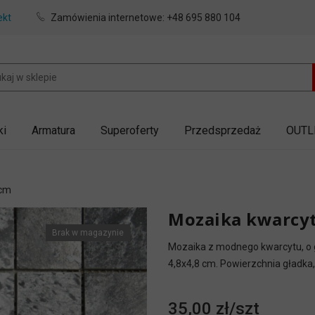
ekt
Zamówienia internetowe:
+48 695 880 104
ki
Armatura
Superoferty
Przedsprzedaż
OUTL
 cm
Mozaika kwarcyt
Brak w magazynie
Mozaika z modnego kwarcytu, o g
4,8x4,8 cm. Powierzchnia gładka,
35,00 zł