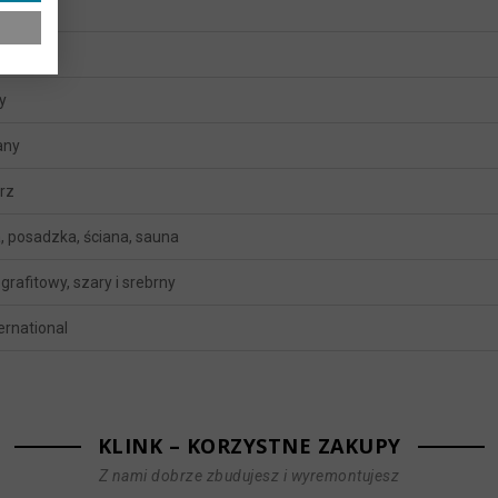
y
any
rz
, posadzka, ściana, sauna
 grafitowy, szary i srebrny
ternational
KLINK – KORZYSTNE ZAKUPY
Z nami dobrze zbudujesz i wyremontujesz