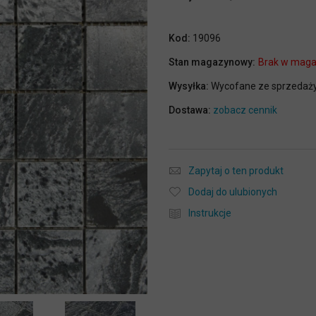
Kod:
19096
Stan magazynowy:
Brak w maga
Wysyłka:
Wycofane ze sprzedaż
Dostawa:
zobacz cennik
Zapytaj o ten produkt
Dodaj do ulubionych
Instrukcje