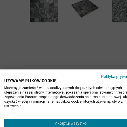
Więcej
Długość:
30,00 c
informacji
Polityka prywa
UŻYWAMY PLIKÓW COOKIE
Szerokość:
30,00 c
Możemy je zamieścić w celu analizy danych dotyczących odwiedzających,
ulepszenia naszej strony internetowej, pokazania spersonalizowanych treści i
Grubość:
10,00 
zapewnienia Państwu wspaniałego doświadczenia na stronie internetowej. Ab
uzyskać więcej informacji na temat plików cookie, których używamy, otwórz
Ilość szt. w opakowaniu:
1
ustawienia.
Ilość m2 w opakowaniu:
0.09
Akceptuj wszystko