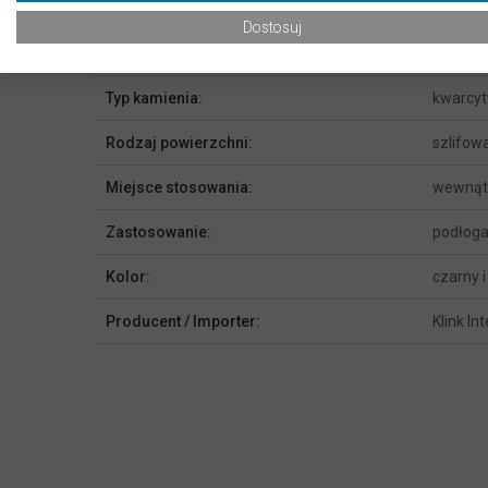
Waga opakowania:
2.47 kg
Dostosuj
Gatunek:
1
Typ kamienia:
kwarcyt
Rodzaj powierzchni:
szlifow
Miejsce stosowania:
wewnąt
Zastosowanie:
podłoga
Kolor:
czarny i
Producent / Importer:
Klink In