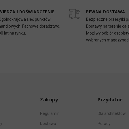
WIEDZA I DOŚWIADCZENIE
PEWNA DOSTAWA
Ogólnokrajowa sieć punktów
Bezpieczne przesyłki p
handlowych. Fachowe doradztwo.
Dostawy na terenie całe
30 lat na rynku.
Możliwy odbiór osobist
wybranych magazynac
Zakupy
Przydatne
Regulamin
Dla architektów
my
Dostawa
Porady