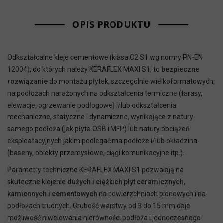
OPIS PRODUKTU
Odkształcalne kleje cementowe (klasa C2 S1 wg normy PN-EN
12004), do których należy KERAFLEX MAXI S1, to
bezpieczne
rozwiązanie
do montażu płytek, szczególnie wielkoformatowych,
na podłożach narażonych na odkształcenia termiczne (tarasy,
elewacje, ogrzewanie podłogowe) i/lub odkształcenia
mechaniczne, statyczne i dynamiczne, wynikające z natury
samego podłoża (jak płyta OSB i MFP) lub natury obciążeń
eksploatacyjnych jakim podlegać ma podłoże i/lub okładzina
(baseny, obiekty przemysłowe, ciągi komunikacyjne itp.).
Parametry techniczne KERAFLEX MAXI S1 pozwalają na
skuteczne klejenie
dużych i ciężkich płyt ceramicznych,
kamiennych i cementowych
na powierzchniach pionowych i na
podłożach trudnych. Grubość warstwy od 3 do 15 mm daje
możliwość niwelowania nierówności podłoża i jednoczesnego