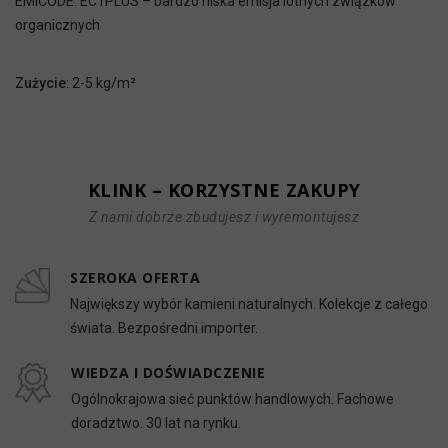
EMICODE: EC1PLUS – bardzo niska emisja lotnych związków
organicznych
Zużycie
: 2-5 kg/m²
KLINK – KORZYSTNE ZAKUPY
Z nami dobrze zbudujesz i wyremontujesz
SZEROKA OFERTA
Największy wybór kamieni naturalnych. Kolekcje z całego
świata. Bezpośredni importer.
WIEDZA I DOŚWIADCZENIE
Ogólnokrajowa sieć punktów handlowych. Fachowe
doradztwo. 30 lat na rynku.