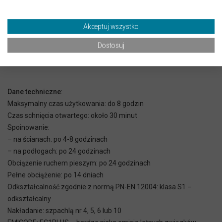
- na ogrzewanie podłogowe, balkony, tarasy i elewacje
- na izolacje przeciwwilgociowe i przeciwwodne, również w
Akceptuj wszystko
basenach i w zbiornikach na wodę
- w miejscach o słabej wentylacji lub w pobliżu pomieszczeń
Dostosuj
mieszkalnych, gdzie emisja pyłu powinna być ograniczona do
minimum
Dane techniczne
:
Maksymalny czas użytkowania: do 8 godzin
Czas schnięcia otwartego: około 30 minut
Spoinowanie:
– na ścianach: po 4-8 godzinach
– na podłogach: po 24 godzinach
Obciążenie ruchem pieszym: po 24 godzinach
Pełne obciążenie: po 14 dniach
Odkształcalność zgodnie z normą PN-EN 12004: klasa S1 −
odkształcalny
Nakładanie: szpachlą nr 4, 5, 6 lub 10