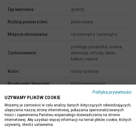
Typ kamienia:
granity
Rodzaj powierzchni:
polerowany
Miejsce stosowania:
na zewnątrz i wewnątrz
podłoga, posadzka, ściana,
Zastosowanie:
elewacja, schody, taras,
balkon, sauna
Kolor:
szary i srebrny
Producent / Importer:
Klink International
Polityka prywatności
UŻYWAMY PLIKÓW COOKIE
Możemy je zamieścić w celu analizy danych dotyczących odwiedzających,
ulepszenia naszej strony internetowej, pokazania spersonalizowanych
OPIS PRODUKTU
treści i zapewnienia Państwu wspaniałego doświadczenia na stronie
internetowej. Aby uzyskać więcej informacji na temat plików cookie, których
używamy, otwórz ustawienia.