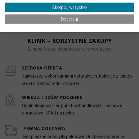
Uwaga!
Połowa płytek posiada liczne przebarwienia, zapraszamy
Akceptuj wszystko
do przejrzenia galerii produktu.
Dostosuj
KLINK – KORZYSTNE ZAKUPY
Z nami dobrze zbudujesz i wyremontujesz
SZEROKA OFERTA
Największy wybór kamieni naturalnych. Kolekcje z całego
świata. Bezpośredni importer.
WIEDZA I DOŚWIADCZENIE
Ogólnokrajowa sieć punktów handlowych. Fachowe
doradztwo. 30 lat na rynku.
PEWNA DOSTAWA
Bezpieczne przesyłki paletowe. Dostawy na terenie