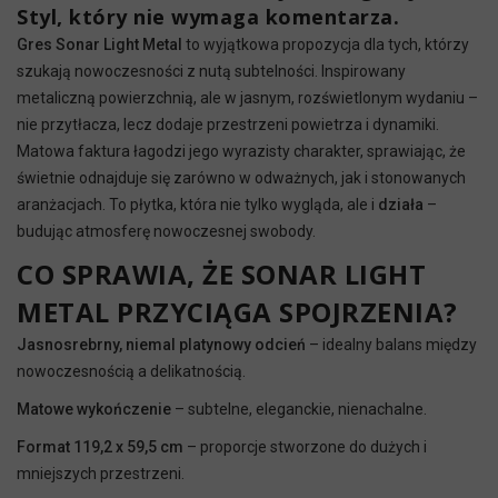
Styl, który nie wymaga komentarza.
Gres Sonar Light Metal
to wyjątkowa propozycja dla tych, którzy
szukają nowoczesności z nutą subtelności. Inspirowany
metaliczną powierzchnią, ale w jasnym, rozświetlonym wydaniu –
nie przytłacza, lecz dodaje przestrzeni powietrza i dynamiki.
Matowa faktura łagodzi jego wyrazisty charakter, sprawiając, że
świetnie odnajduje się zarówno w odważnych, jak i stonowanych
aranżacjach. To płytka, która nie tylko wygląda, ale i
działa
–
budując atmosferę nowoczesnej swobody.
CO SPRAWIA, ŻE SONAR LIGHT
METAL PRZYCIĄGA SPOJRZENIA?
Jasnosrebrny, niemal platynowy odcień
– idealny balans między
nowoczesnością a delikatnością.
Matowe wykończenie
– subtelne, eleganckie, nienachalne.
Format 119,2 x 59,5 cm
– proporcje stworzone do dużych i
mniejszych przestrzeni.