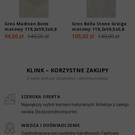
Gres Madison Bone
Gres Bella Stone Greige
matowy 119,2x59,5x0,8
matowy 119,2x59,5x0,8
cm
cm
94,00 zł
149,00 zł
105,00 zł
149,00 zł
KLINK – KORZYSTNE ZAKUPY
Z nami dobrze zbudujesz i wyremontujesz
SZEROKA OFERTA
Największy wybór kamieni naturalnych. Kolekcje z całego
świata. Bezpośredni importer.
WIEDZA I DOŚWIADCZENIE
Ogólnokrajowa sieć punktów handlowych. Fachowe