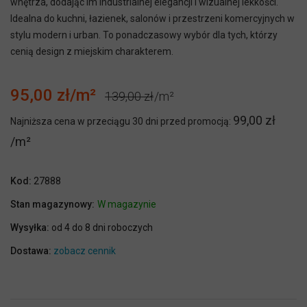
wnętrza, dodając im industrialnej elegancji i wizualnej lekkości.
Idealna do kuchni, łazienek, salonów i przestrzeni komercyjnych w
stylu modern i urban. To ponadczasowy wybór dla tych, którzy
cenią design z miejskim charakterem.
95,00 zł
139,00 zł
99,00 zł
Najniższa cena w przeciągu 30 dni przed promocją:
Kod:
27888
Stan magazynowy:
W magazynie
Wysyłka:
od 4 do 8 dni roboczych
Dostawa:
zobacz cennik