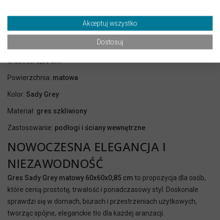
✅ Przestrzenie komercyjne:
biura, lokale usługowe, sklepy –
estetyka i trwałość w jednym.
Akceptuj wszystko
Parametry techniczne
Dostosuj
Format:
60x60 cm
Grubość:
0,85 cm
Powierzchnia:
matowa
Kolor:
Sady Grey
Materiał:
gres szkliwiony
Zastosowanie:
podłogi i ściany wewnętrzne
NOWOCZESNA ELEGANCJA I
NIEZAWODNOŚĆ
Gres Sady Grey matowy 60x60x0,85 cm
to propozycja dla osób,
które cenią prostotę, trwałość i ponadczasowy styl. Doskonale
sprawdzi się w domach, biurach i przestrzeniach użytkowych,
tworząc spójne, eleganckie tło dla każdej aranżacji.