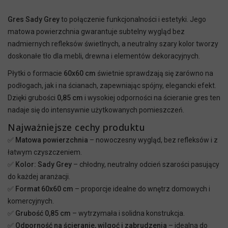
Gres Sady Grey
to połączenie funkcjonalności i estetyki. Jego
matowa powierzchnia gwarantuje subtelny wygląd bez
nadmiernych refleksów świetlnych, a neutralny szary kolor tworzy
doskonałe tło dla mebli, drewna i elementów dekoracyjnych.
Płytki o formacie
60x60 cm
świetnie sprawdzają się zarówno na
podłogach, jak i na ścianach, zapewniając spójny, elegancki efekt.
Dzięki grubości
0,85 cm
i wysokiej odporności na ścieranie gres ten
nadaje się do intensywnie użytkowanych pomieszczeń.
Najważniejsze cechy produktu
✅
Matowa powierzchnia
– nowoczesny wygląd, bez refleksów i z
łatwym czyszczeniem.
✅ Kolor: Sady Grey
– chłodny, neutralny odcień szarości pasujący
do każdej aranżacji.
✅
Format 60x60 cm
– proporcje idealne do wnętrz domowych i
komercyjnych.
✅ Grubość 0,85 cm
– wytrzymała i solidna konstrukcja.
✅ Odporność na ścieranie, wilgoć i zabrudzenia
– idealna do