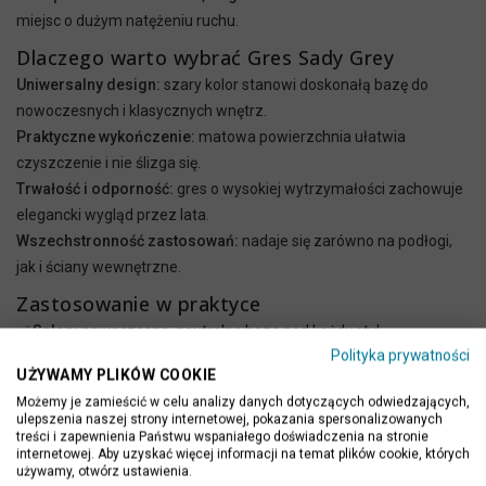
miejsc o dużym natężeniu ruchu.
Dlaczego warto wybrać Gres Sady Grey
Uniwersalny design:
szary kolor stanowi doskonałą bazę do
nowoczesnych i klasycznych wnętrz.
Praktyczne wykończenie:
matowa powierzchnia ułatwia
czyszczenie i nie ślizga się.
Trwałość i odporność:
gres o wysokiej wytrzymałości zachowuje
elegancki wygląd przez lata.
Wszechstronność zastosowań:
nadaje się zarówno na podłogi,
jak i ściany wewnętrzne.
Zastosowanie w praktyce
✅ Salon:
nowoczesna, neutralna baza pod każdy styl
Polityka prywatności
wyposażenia.
UŻYWAMY PLIKÓW COOKIE
✅ Łazienka:
odporność na wilgoć i antypoślizgowa powierzchnia.
Możemy je zamieścić w celu analizy danych dotyczących odwiedzających,
ulepszenia naszej strony internetowej, pokazania spersonalizowanych
✅ Kuchnia:
idealna na podłogi i ściany – łatwa w utrzymaniu
treści i zapewnienia Państwu wspaniałego doświadczenia na stronie
internetowej. Aby uzyskać więcej informacji na temat plików cookie, których
czystości.
używamy, otwórz ustawienia.