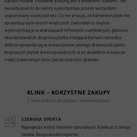
bardzo modne. Podobnie zresztą jest z drewnem i szkłem. Ten
swoisty powrót do natury wykorzystuje przede wszystkim
wspomniany wyżej styl eko. Co nie znaczy, że kamienne płytki nie
sprawdzą się w innych wnętrzach. Dekoratorzy chętnie
wykorzystują je w aranżacjach loftowych, rustykalnych, glamour,
skandynawskich. Brązowa płytka imitująca kamień naturalny
dobrze sprawdzi się w towarzystwie jasnego drewna lub jasno-
brązowych płytek drewnopodobnych oraz dodatków w kolorze
mięty, piaskowego beżu, jasnej szarości i granatu.
KLINK – KORZYSTNE ZAKUPY
Z nami dobrze zbudujesz i wyremontujesz
SZEROKA OFERTA
Największy wybór kamieni naturalnych. Kolekcje z całego
świata. Bezpośredni importer.