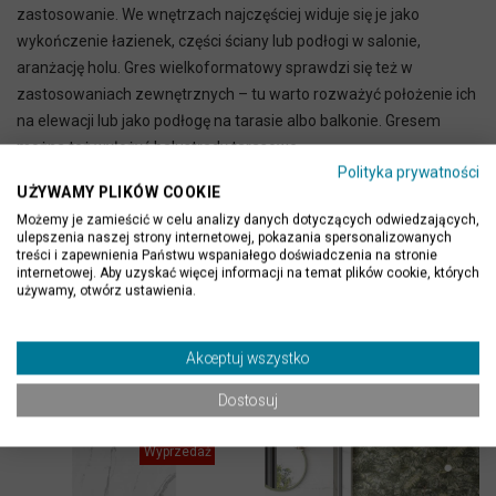
zastosowanie. We wnętrzach najczęściej widuje się je jako
wykończenie łazienek, części ściany lub podłogi w salonie,
aranżację holu. Gres wielkoformatowy sprawdzi się też w
zastosowaniach zewnętrznych – tu warto rozważyć położenie ich
na elewacji lub jako podłogę na tarasie albo balkonie. Gresem
można też wyłożyć balustrady tarasowe.
Polityka prywatności
UŻYWAMY PLIKÓW COOKIE
Możemy je zamieścić w celu analizy danych dotyczących odwiedzających,
ulepszenia naszej strony internetowej, pokazania spersonalizowanych
treści i zapewnienia Państwu wspaniałego doświadczenia na stronie
internetowej. Aby uzyskać więcej informacji na temat plików cookie, których
używamy, otwórz ustawienia.
PRODUKTY POWIĄZANE
Akceptuj wszystko
Dostosuj
-65%
Brak w magazynie
Wyprzedaż