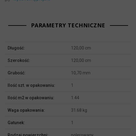
PARAMETRY TECHNICZNE
Więcej
Długość:
120,00 cm
informacji
Szerokość:
120,00 cm
Grubość:
10,70 mm
Ilość szt. w opakowaniu:
1
Ilość m2 w opakowaniu:
1.44
Waga opakowania:
31.68 kg
Gatunek:
1
Rodzaj powierzchni:
polerowany