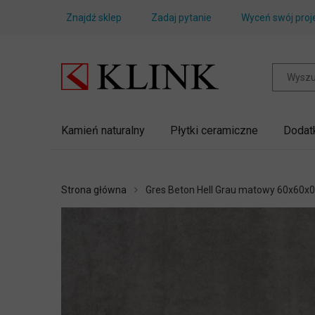
Znajdź sklep
Zadaj pytanie
Wyceń swój proj
Kamień naturalny
Płytki ceramiczne
Dodat
Strona główna
Gres Beton Hell Grau matowy 60x60x0