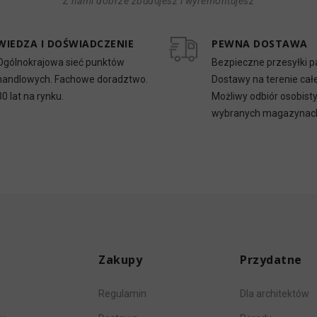
Z nami dobrze zbudujesz i wyremontujesz
WIEDZA I DOŚWIADCZENIE
PEWNA DOSTAWA
Ogólnokrajowa sieć punktów
Bezpieczne przesyłki p
handlowych. Fachowe doradztwo.
Dostawy na terenie całe
30 lat na rynku.
Możliwy odbiór osobist
wybranych magazynac
Zakupy
Przydatne
Regulamin
Dla architektów