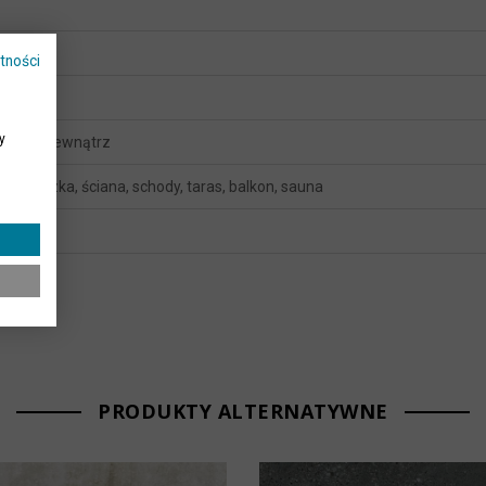
tności
y
y
ątrz i wewnątrz
 posadzka, ściana, schody, taras, balkon, sauna
srebrny
PRODUKTY ALTERNATYWNE