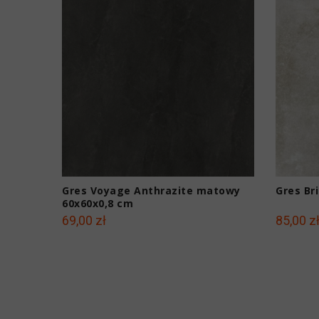
Gres Voyage Anthrazite matowy
Gres Br
60x60x0,8 cm
69,00 zł
85,00 z