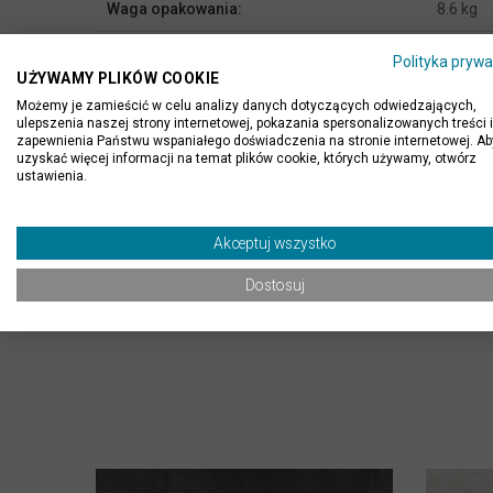
Waga opakowania:
8.6 kg
Gatunek:
1
Polityka prywa
UŻYWAMY PLIKÓW COOKIE
Rodzaj powierzchni:
matow
Możemy je zamieścić w celu analizy danych dotyczących odwiedzających,
ulepszenia naszej strony internetowej, pokazania spersonalizowanych treści i
zapewnienia Państwu wspaniałego doświadczenia na stronie internetowej. Ab
Miejsce stosowania:
na zewn
uzyskać więcej informacji na temat plików cookie, których używamy, otwórz
ustawienia.
Zastosowanie:
podłoga,
Kolor:
szary i 
Akceptuj wszystko
Dostosuj