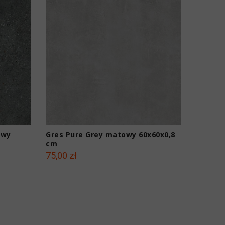
owy
Gres Pure Grey matowy 60x60x0,8
Gres U
cm
60x60x
75,00 zł
79,00 z