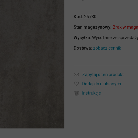
Kod:
25730
Stan magazynowy:
Brak w maga
Wysyłka:
Wycofane ze sprzedaż
Dostawa:
zobacz cennik
Zapytaj o ten produkt
Dodaj do ulubionych
Instrukcje