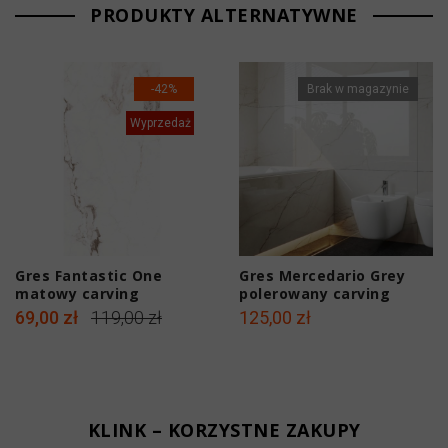
PRODUKTY ALTERNATYWNE
-42%
Brak w magazynie
Wyprzedaż
Gres Fantastic One
Gres Mercedario Grey
matowy carving
polerowany carving
120x60x0,9 cm
120x60x0,9 cm
69,00 zł
119,00 zł
125,00 zł
KLINK – KORZYSTNE ZAKUPY