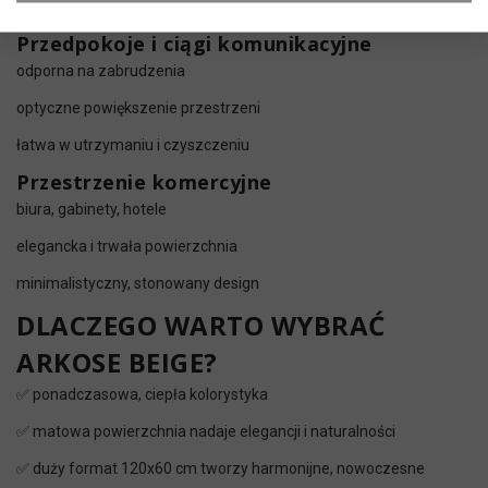
spójne połączenie podłogi i ściany przy wyspach kuchennych
Przedpokoje i ciągi komunikacyjne
odporna na zabrudzenia
optyczne powiększenie przestrzeni
łatwa w utrzymaniu i czyszczeniu
Przestrzenie komercyjne
biura, gabinety, hotele
elegancka i trwała powierzchnia
minimalistyczny, stonowany design
DLACZEGO WARTO WYBRAĆ
ARKOSE BEIGE?
✅ ponadczasowa, ciepła kolorystyka
✅ matowa powierzchnia nadaje elegancji i naturalności
✅ duży format 120x60 cm tworzy harmonijne, nowoczesne