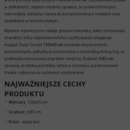
w których liczy się przytulny i naturalny klimat. Beżowa kolorystyka
w delikatnym, ciepłym odcieniu sprawia, że powierzchnia jest
harmonijna, subtelna i łatwa do komponowania z meblami oraz
dodatkami w różnych stylach.
Matowe wykończenie nadaje gresowi naturalny, lekko chropowaty
charakter, który zapewnia komfort użytkowania i elegancki
wygląd. Duży format
120x60 cm
pozwala na stworzenie
przestronnych, jednolitych powierzchni z minimalną ilością fug, co
podkreśla nowoczesny charakter wnętrza. Grubość
0,85 cm
sprawia, że płytka jest lekka, łatwa w montażu, a jednocześnie
trwała i odporna na codzienne użytkowanie.
NAJWAŻNIEJSZE CECHY
PRODUKTU
✅
Wymiary:
120x60 cm
✅
Grubość:
0,85 cm
✅
Kolor:
ciepły beż