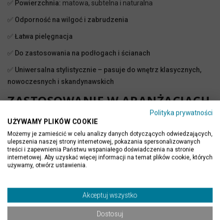
✅
Powierzchnia:
matowa, subtelna i naturalna
✅
Odporność na wilgoć i zabrudzenia
✅
Łatwa pielęgnacja
✅
Do zastosowania na podłogach i ścianach
✅
Uniwersalna stylistycznie – pasuje do wnętrz klasycznych,
nowoczesnych i skandynawskich
ZASTOSOWANIE W ARANŻACJACH
Polityka prywatności
Łazienki
UŻYWAMY PLIKÓW COOKIE
subtelne tło dla armatury w kolorze chrom, czerni lub złota
Możemy je zamieścić w celu analizy danych dotyczących odwiedzających,
ulepszenia naszej strony internetowej, pokazania spersonalizowanych
eleganckie podłogi i ściany w kabinach walk-in
treści i zapewnienia Państwu wspaniałego doświadczenia na stronie
internetowej. Aby uzyskać więcej informacji na temat plików cookie, których
harmonijne połączenie z drewnopodobnymi płytkami
używamy, otwórz ustawienia.
Kuchnie i salony
jednolita podłoga w open space
Akceptuj wszystko
baza do aranżacji w stylu minimalistycznym i skandynawskim
Dostosuj