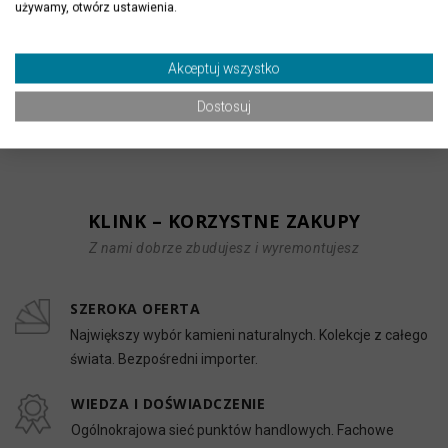
używamy, otwórz ustawienia.
Gres Ark Anthracite
Gres Tecno Stone Beige
Akceptuj wszystko
matowy 100x100x1 cm
120x120x0,9 cm
115,00 zł
69,00 zł
Dostosuj
KLINK – KORZYSTNE ZAKUPY
Z nami dobrze zbudujesz i wyremontujesz
SZEROKA OFERTA
Największy wybór kamieni naturalnych. Kolekcje z całego
świata. Bezpośredni importer.
WIEDZA I DOŚWIADCZENIE
Ogólnokrajowa sieć punktów handlowych. Fachowe