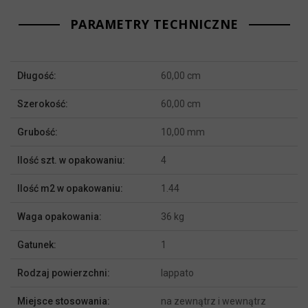
PARAMETRY TECHNICZNE
Więcej
Długość:
60,00 cm
informacji
Szerokość:
60,00 cm
Grubość:
10,00 mm
Ilość szt. w opakowaniu:
4
Ilość m2 w opakowaniu:
1.44
Waga opakowania:
36 kg
Gatunek:
1
Rodzaj powierzchni:
lappato
Miejsce stosowania:
na zewnątrz i wewnątrz