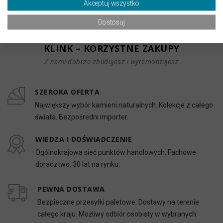
natężeniu ruchu.
Akceptuj wszystko
Dostosuj
KLINK – KORZYSTNE ZAKUPY
Z nami dobrze zbudujesz i wyremontujesz
SZEROKA OFERTA
Największy wybór kamieni naturalnych. Kolekcje z całego
świata. Bezpośredni importer.
WIEDZA I DOŚWIADCZENIE
Ogólnokrajowa sieć punktów handlowych. Fachowe
doradztwo. 30 lat na rynku.
PEWNA DOSTAWA
Bezpieczne przesyłki paletowe. Dostawy na terenie
całego kraju. Możliwy odbiór osobisty w wybranych