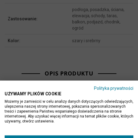
podłoga, posadzka, ściana,
elewacja, schody, taras,
Zastosowanie:
balkon, podjazd, chodnik,
ogród
Kolor:
szary i srebrny
OPIS PRODUKTU
Polityka prywatności
Gres jest trwały, odporny na ścieranie i mrozoodporny, dzięki
UŻYWAMY PLIKÓW COOKIE
czemu z powodzeniem może być wykorzystany zarówno
Możemy je zamieścić w celu analizy danych dotyczących odwiedzających,
ulepszenia naszej strony internetowej, pokazania spersonalizowanych
wewnątrz pomieszczeń, jako płytki kuchenne czy płytki do
treści i zapewnienia Państwu wspaniałego doświadczenia na stronie
łazienki, jak i również na zewnątrz, jako okładziny na: tarasy,
internetowej. Aby uzyskać więcej informacji na temat plików cookie, których
używamy, otwórz ustawienia.
balkony i elewacje. Wysoka odporność na ścieranie sprawia, że
materiał ten doskonale sprawdza się w miejscach o dużym