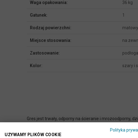
Waga opakowania:
36 kg
Gatunek:
1
Rodzaj powierzchni:
matow
Miejsce stosowania:
na zewn
Zastosowanie:
podłoga,
Kolor:
szary i 
Gres jest trwały, odporny na ścieranie i mrozoodporny,
jak i również na zewnątrz, jako okładziny na: tarasy, ba
Polityka prywa
ruchu.
UŻYWAMY PLIKÓW COOKIE