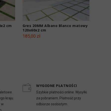
0x2 cm
Gres 20MM Albano Blanco matowy
Gres 2
120x60x2 cm
matowy
185,00 zł
185,00 
WYGODNE PŁATNOŚCI
aletowe.
Szybkie płatności online. Wysyłki
go kraju.
za pobraniem. Płatność przy
y w
odbiorze osobistym.
h.