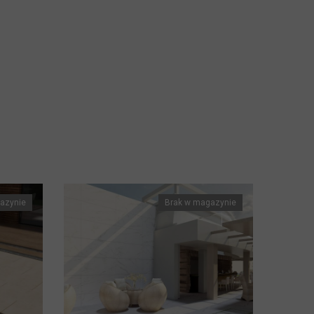
azynie
Brak w magazynie