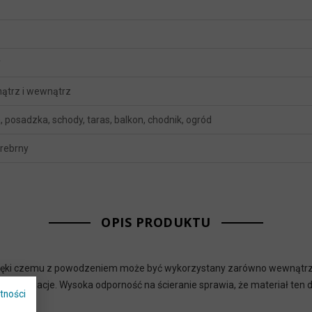
y
ątrz i wewnątrz
 posadzka, schody, taras, balkon, chodnik, ogród
srebrny
OPIS PRODUKTU
 dzięki czemu z powodzeniem może być wykorzystany zarówno wewnątrz po
lkony i elewacje. Wysoka odporność na ścieranie sprawia, że materiał t
tności