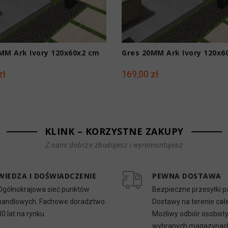
MM Ark Ivory 120x60x2 cm
Gres 20MM Ark Ivory 120x6
zł
169,00 zł
KLINK – KORZYSTNE ZAKUPY
Z nami dobrze zbudujesz i wyremontujesz
WIEDZA I DOŚWIADCZENIE
PEWNA DOSTAWA
Ogólnokrajowa sieć punktów
Bezpieczne przesyłki p
handlowych. Fachowe doradztwo.
Dostawy na terenie całe
30 lat na rynku.
Możliwy odbiór osobist
wybranych magazynac