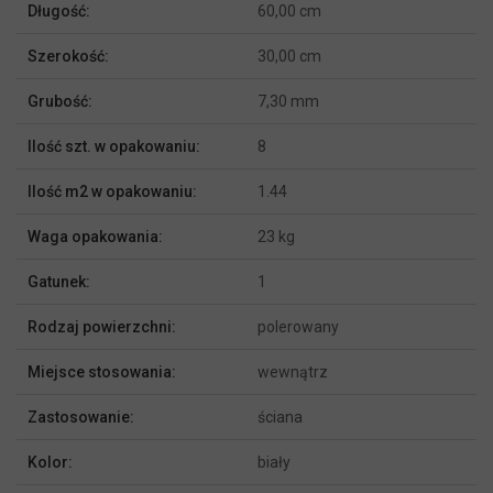
Więcej
Długość:
60,00 cm
informacji
Szerokość:
30,00 cm
Grubość:
7,30 mm
Ilość szt. w opakowaniu:
8
Ilość m2 w opakowaniu:
1.44
Waga opakowania:
23 kg
Gatunek:
1
Rodzaj powierzchni:
polerowany
Miejsce stosowania:
wewnątrz
Zastosowanie:
ściana
Kolor:
biały