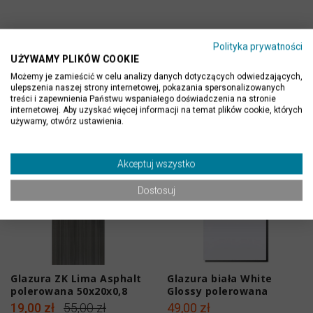
Polityka prywatności
UŻYWAMY PLIKÓW COOKIE
Możemy je zamieścić w celu analizy danych dotyczących odwiedzających,
ulepszenia naszej strony internetowej, pokazania spersonalizowanych
PRODUKTY ALTERNATYWNE
treści i zapewnienia Państwu wspaniałego doświadczenia na stronie
internetowej. Aby uzyskać więcej informacji na temat plików cookie, których
używamy, otwórz ustawienia.
-65%
Akceptuj wszystko
Dostosuj
Glazura ZK Lima Asphalt
Glazura biała White
polerowana 50x20x0,8
Glossy polerowana
cm
50x20x0,8 cm
19,00 zł
55,00 zł
49,00 zł