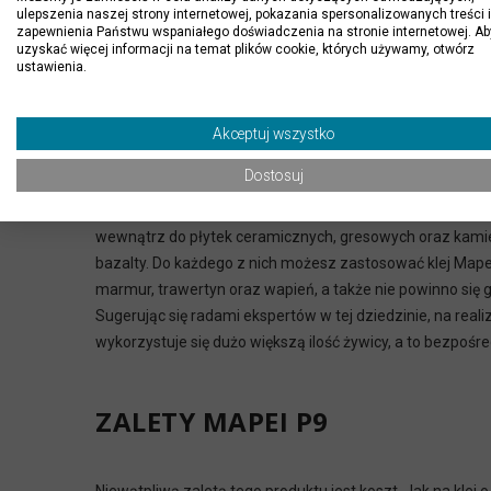
muszą zawierać żywicę. Aby dokładnie zrozumieć, dlacze
ulepszenia naszej strony internetowej, pokazania spersonalizowanych treści i
zapewnienia Państwu wspaniałego doświadczenia na stronie internetowej. Ab
wystawione na wpływ warunków zewnętrznych potrafią się 
uzyskać więcej informacji na temat plików cookie, których używamy, otwórz
płyta albo by odpadła, albo pękła.
ustawienia.
ZASTOSOWANIE KLEJU ADESIL
Akceptuj wszystko
Dostosuj
Produkt Adesilex P9 jest spoiwem wszechstronnym, jedna
wewnątrz do płytek ceramicznych, gresowych oraz kamiennyc
bazalty. Do każdego z nich możesz zastosować klej Mapei 
marmur, trawertyn oraz wapień, a także nie powinno się
Sugerując się radami ekspertów w tej dziedzinie, na rea
wykorzystuje się dużo większą ilość żywicy, a to bezpośr
ZALETY MAPEI P9