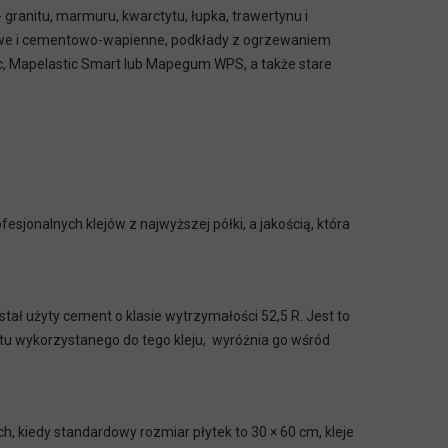
granitu, marmuru, kwarctytu, łupka, trawertynu i
entowe i cementowo-wapienne, podkłady z ogrzewaniem
c, Mapelastic Smart lub Mapegum WPS, a także stare
sjonalnych klejów z najwyższej półki, a jakością, która
tał użyty cement o klasie wytrzymałości 52,5 R. Jest to
entu wykorzystanego do tego kleju, wyróżnia go wśród
h, kiedy standardowy rozmiar płytek to 30 × 60 cm, kleje