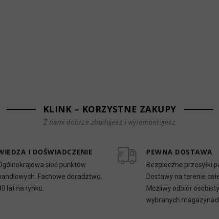
KLINK – KORZYSTNE ZAKUPY
Z nami dobrze zbudujesz i wyremontujesz
WIEDZA I DOŚWIADCZENIE
PEWNA DOSTAWA
Ogólnokrajowa sieć punktów
Bezpieczne przesyłki p
handlowych. Fachowe doradztwo.
Dostawy na terenie całe
30 lat na rynku.
Możliwy odbiór osobist
wybranych magazynac