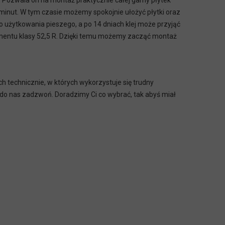
e. Pozwala on na montaż praktycznie całej gamy płytek
minut. W tym czasie możemy spokojnie ułożyć płytki oraz
 użytkowania pieszego, a po 14 dniach klej może przyjąć
cementu klasy 52,5 R. Dzięki temu możemy zacząć montaż
h technicznie, w których wykorzystuje się trudny
nie do nas zadzwoń. Doradzimy Ci co wybrać, tak abyś miał